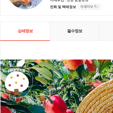
전해 드리고 싶습니다. 언제나 믿을
가게주인 :
청송 달달농원
수 있는 청송 달달농원에서 건강한
전화 및 택배정보
사과 맛보고 가세요^^
상세정보
필수정보