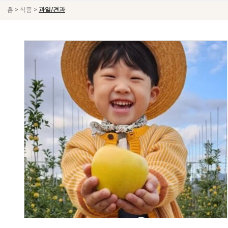
>
>
홈
식품
과일/견과