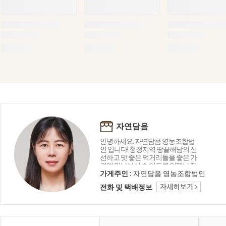
자연담음
안녕하세요. 자연담음 영농조합법
인 입니다! 청정지역 땅끝해남의 신
선하고 맛 좋은 먹거리들을 좋은 가
격에 만나보실 수 있도록 언제나 정
직하게 운영하겠습니다!
가게주인 :
자연담음 영농조합법인
전화 및 택배정보