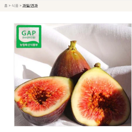
>
>
홈
식품
과일/견과