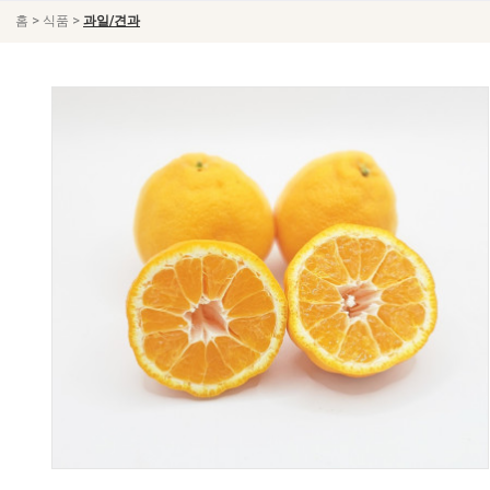
>
>
홈
식품
과일/견과