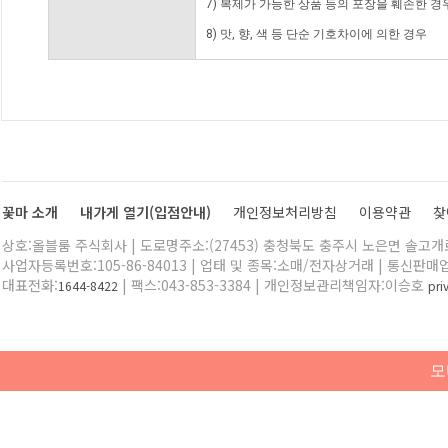
7) 복제가 가능한 상품 등의 포장을 훼손한 경
8) 맛, 향, 색 등 단순 기호차이에 의한 경우
꽃마 소개
내가게 열기(입점안내)
개인정보처리방침
이용약관
찾
상호:올블룸 주식회사 | 도로명주소:(27453) 충청북도 충주시 노은면 솔고개로 
사업자등록번호:105-86-84013 | 업태 및 종목:소매/전자상거래 | 통신판매
대표전화:
| 팩스:043-853-3384 | 개인정보관리책임자:이승호
1644-8422
pr
모