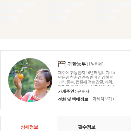
귀한농부
(1%후원)
제주에 귀농한지 18년째 입니다. 15
년동안 친환경인증 받아 건강한 먹
거리, 통째, 껍질째 먹는 감귤, 키위,
한라봉, 당근등을 농사 지어 왔습니
다. 이롭지 않은 것을 지양하고 땅과
가게주인 :
윤순자
하늘과 자연 그리고 일부인 사람의
전화 및 택배정보
건강한 것만 생각하며 한길로 걸어
오며 정직하게 농사지어 왔습니다.
우주의 함축된 에너지가 담긴 건강
하며 맛있는 감귤과 한라봉과 키위
를 한분 한분께 직접 전해드리고, 만
날 수 있는 농장에서 직접 보내드리
상세정보
필수정보
는 맛을 보실 수 있습니다. 농약은 물