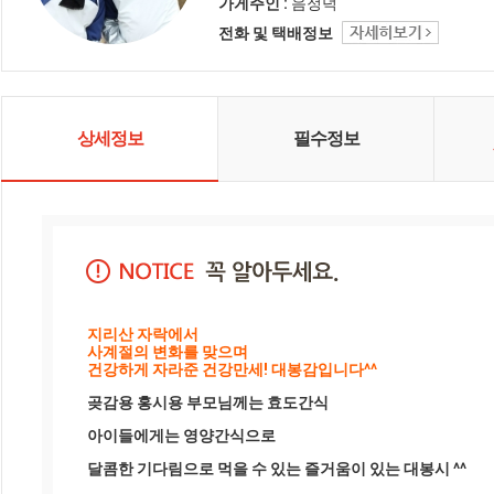
사드리며 오늘도 좋은 상품 감사의
가게주인 :
음정덕
마음을 담아 행복 미소로 전해드립
전화 및 택배정보
니다 함께해 주셔서 고맙습니다 ^_^
상세정보
필수정보
지리산 자락에서 
사계절의 변화를 맞으며
건강하게 자라준 건강만세! 대봉감입니다^^
곶감용 홍시용 부모님께는 효도간식
아이들에게는 영양간식으로
달콤한 기다림으로 먹을 수 있는 즐거움이 있는 대봉시 ^^