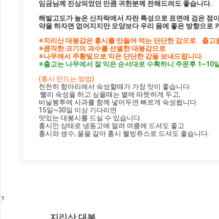
임금님께 진상되었던 만큼 귀한분께 전해드려도 좋습니다.
해발고도가 높은 산자락에서 자란 특성으로 표면에 검은 점이
약을 하자면 없어지지만 모양보다 우리 몸에 좋은 방향으로 
※지리산 대봉감은 홍시를 만들어 먹는 단단한 감으로    출고
※큼직한 크기의 과수를 선별한 대봉감으로
※나무에서 주황빛으로 익은 단단한 감을 보내드립니다.
※출고는 나무에서 잘 익은 순서대로 수확하니 주문후 1~10
{홍시 만드는 방법}
천천히 항아리에서 숙성할때가 가장 맛이 좋습니다. 
 빨리 숙성을 하고 싶을때는 볕에 따뜻하게 두고, 
비닐봉투에 사과를 함께 넣어두면 빠르게 숙성됩니다.
15일~30일 이상 기다리면
맛있는 대봉시를 드실 수 있습니다.
홍시인 상태로 냉동고에 얼려 여름에 드셔도 좋고
홍시와 생수, 꿀을 갈아 홍시 웰빙쥬스로 드셔도 좋습니다.
?
지리산 대봉