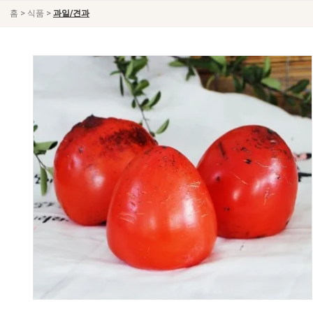
>
>
홈
식품
과일/견과