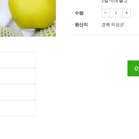
2일 이내 출고
ㆍ수량
ㆍ원산지
경북 의성군