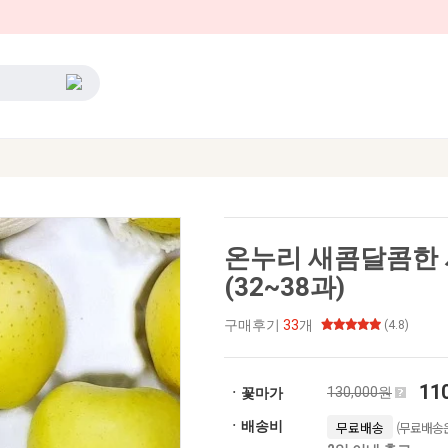
온누리 새콤달콤한 
(32~38과)
구매후기
33
개
(4.8)
11
130,000원
ㆍ꽃마가
(무료배송은
ㆍ배송비
무료배송