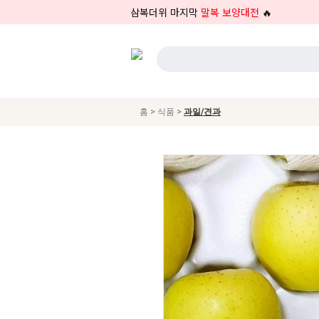
삼복더위 마지막
말복 보양대전
🔥
>
>
홈
식품
과일/견과