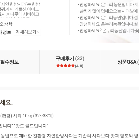
"자연 한방사과"는 한방
- 안녕하세요! 온누리 농원입니다.지
당귀.계피.키토산.아미노
- 날씨가 많이 덥네요오늘 사과밭에 
발효시켜 나무에 시비하고
- 안녕하세요! 온누리농원입니다.설 명
테비아)농법으로 재배
리가 건실하고, 기존의
오상학
- 안녕하세요! 온누리농원입니다.설 명
 한방사과보다 맛과 당
- 안녕하세요? 온누리농원입니다.꽃마
택배정보
 한층 강화되었습니다.
각하신다면 강력추천합니
리 자연한방 사과"는 국립
관리원의 매년 실시하는
20가지 검사에서 "합격
구매후기
(33)
은 안전하고 맛있는 자연
필수정보
상품Q&A
품입니다.
(4.8)
 사과 10kg (32~38과)

니다" "맛도 골드입니다"

)농법으로 재배한 친환경 자연한방사과는 기존의 사과보다 맛과 당도와 영양