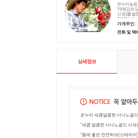
온누리농원 
약제(감초.
산 등)를 
천연허브(스
함으로써 뿌
가게주인 :
온누리 자연
전화 및 
도와 영양이
건강을 생
다!" "온누
농산물품질
농약잔류 3
판정"을 받
상세정보
이 만든 식
온누리 새콤달콤한 시나노골드(황금)
"새콤 달콤한 시나노골드 사과입
"몸에 좋은 천연허브(스테비아