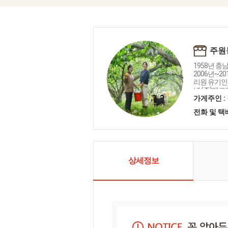
주원
1958년 충
2006년~
리원 유기인증(
년 (주)에
1380009
가게주인 :
한 땅과 물,
전화 및 
돌려주고 농
가 행복한 꿈
력하고 있습
께 좋은 품
다. 먹거리
로 방영되었
상세정보