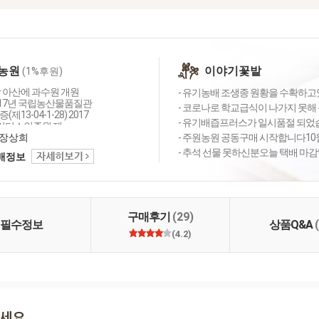
농원
이야기꽃밭
(1%후원)
남 아산에 과수원 개원
- 유기농배 조생종 원황을 수확하고있
2017년 국립농산물품질관
- 코로나로 학교급식이 나가지 못해 
제13-04-1-28) 2017
- 유기배즙프러스가 일시품절 되었습니
코리더스인증원 제
3호 안전한 먹거리와 깨끗
장상희
- 주원농원 공동구매 시작합니다10월 
 공기를 우리 자손에게 되
- 추석 선물 못하신분오늘 택배 마
택배정보
업과 농촌을 살려 모두
을 꾸는 미래를 위해 노
니다. 꽃마주민 여러분
질의 배를 공급하겠습니
X파일77회 착한유기농으
구매후기
(29)
습니다.
필수정보
상품Q&A
(4.2)