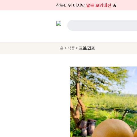
삼복더위 마지막
말복 보양대전
🔥
>
>
홈
식품
과일/견과