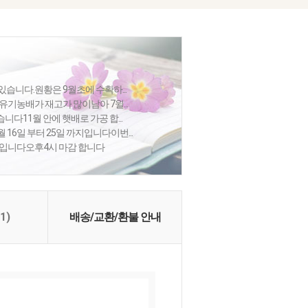
습니다.원황은 9월초에 수확하...
유기농배가 재고가 많이남아 7윌...
다11월 안에 햇배로 가공 합...
16일 부터 25일 까지입니다이번...
감입니다오후4시 마감 합니다
(1)
배송/교환/환불 안내