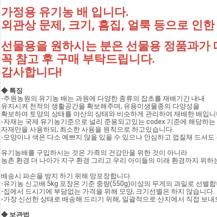
가정용 유기농 배 입니다.
외관상 문제, 크기, 흠집, 얼룩 등으로 인
선물용을 원하시는 분은 선물용 정품과가 
꼭 참고 후 구매 부탁드립니다.
감사합니다!
◆ 특징 
-주원농원의 유기농 배는 과원에 다양한 종류의 잡초를 재배기간 내내
유지시켜 천적의 생활공간을 확보해주며, 유용미생물종의 다양성을
확보하여 토양의 상태를 야산의 상태와 비슷하게 관리하여 재배한 배입니
-자재는 국제 유기농기준으로 널리 준용되고있는 codex 기준에 해당하는
자재만을 사용하되, 최소한 사용을 원칙으로 하고있습니다.
-모양이나 색은 다소 예쁘지 않을 있을 수 있으나 안심하고 껍질채 드셔도 
유기농배를 구입하시는 것은 가족의 건강만을 위한 것이 아니라
농촌 환경 더 나아가 지구 환경 그리고 우리 아이들의 미래 환경까지 위하는
배송시 파손을 방지 하기 위해 망포장합니다.
-유기농 신고배 5kg 포장은 기준 중량(550g)이상의 무게의 과일로 선별합
-집에서 드시기에 부담없는 가격을 위해 모양, 크기선별은 하지 않습니다.
-가장 신선한 상태로 배송해 드리기 위해, 일괄적으로 산지에서 직접 보내
◆ 보관법 