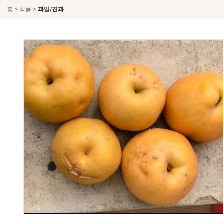
>
>
홈
식품
과일/견과