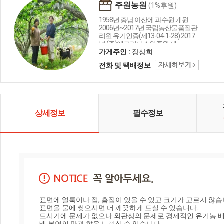
주원농원
(1%후원)
1958년 충남 아산에 과수원 개원
2006년~2017년 국립농산물품질관
리원 유기인증(제13-04-1-28) 2017
년 (주)에코리더스인증원 제
13800093호 안전한 먹거리와 깨끗
가게주인 :
장상희
한 땅과 물, 공기를 우리 자손에게 되
전화 및 택배정보
돌려주고 농업과 농촌을 살려 모두
가 행복한 꿈을 꾸는 미래를 위해 노
력하고 있습니다. 꽃마주민 여러분
께 좋은 품질의 배를 공급하겠습니
다. 먹거리X파일77회 착한유기농으
로 방영되었습니다.
상세정보
필수정보
표면에 얼룩이나 점, 흠집이 있을 수 있고 크기가 고르지 않습니
표면을 물에 씻으시면 더 깨끗하게 드실 수 있습니다.

드시기에 문제가 없으나 외관상의 문제로 경제적인 유기농 배 입