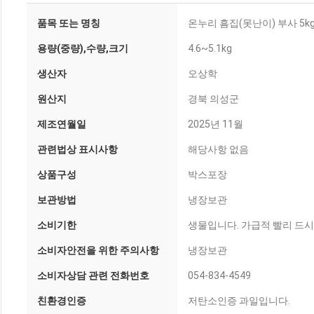
품목 또는 명칭
온누리 흠집(못난이) 부사 5kg
용량(중량),수량,크기
4.6~5.1kg
생산자
오상학
원산지
경북 의성군
제조연월일
2025년 11월
관련법상 표시사항
해당사항 없음
상품구성
박스포장
보관방법
냉장보관
소비기한
생물입니다. 가급적 빨리 드
소비자안전을 위한 주의사항
냉장보관
소비자상담 관련 전화번호
054-834-4549
친환경인증
저탄소인증 과일입니다.