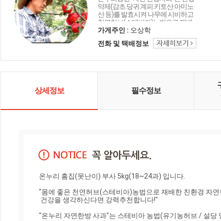
약제(감초.당귀.계피.키토산.아미노
산 등)를 발효시켜 나무에 시비하고
천연허브(스테비아)농법으로 재배
함으로써 뿌리가 건실하고, 기존의
가게주인 :
오상학
온누리 자연 한방사과보다 맛과 당
전화 및 택배정보
도와 영양이 한층 강화되었습니다.
건강을 생각하신다면 강력추천합니
다!" "온누리 자연한방 사과"는 국립
농산물품질관리원의 매년 실시하는
농약잔류 320가지 검사에서 "합격
판정"을 받은 안전하고 맛있는 자연
상세정보
필수정보
이 만든 식품입니다.
온누리 흠집(못난이) 부사 5kg(18~24과) 입니다.

"몸에 좋은 천연허브(스테비아)농법으로 재배한 친환경 자연
 건강을 생각하신다면 강력추천합니다!"

"온누리 자연한방 사과"는 스테비아 농법(유기농허브 / 설당 당