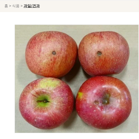
>
>
홈
식품
과일/견과