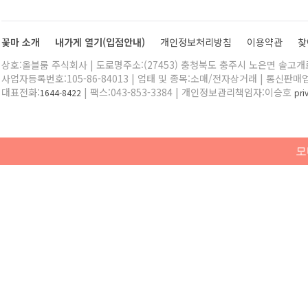
꽃마 소개
내가게 열기(입점안내)
개인정보처리방침
이용약관
찾
상호:올블룸 주식회사 | 도로명주소:(27453) 충청북도 충주시 노은면 솔고개로 
사업자등록번호:105-86-84013 | 업태 및 종목:소매/전자상거래 | 통신판매
대표전화:
| 팩스:043-853-3384 | 개인정보관리책임자:이승호
1644-8422
pr
모