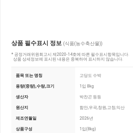
상품 필수표시 정보
(식품(농수축산물))
* 공정거래위원회고시 제2020-14호에 따른 필수표시항목입니다.
상품 상세정보에 표시된 내용은 중복하여 표시하지 않습니다.
품목 또는 명칭
고당도 수박
용량(중량),수량,크기
1입 8kg
생산자
박찬곤 등등
원산지
함안,우곡,창원,고창,익산
제조연월일
2026년
상품구성
1입(8kg)