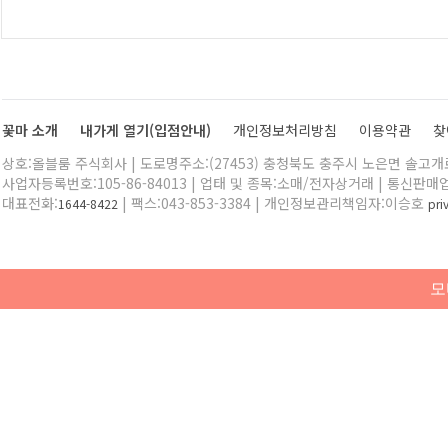
꽃마 소개
내가게 열기(입점안내)
개인정보처리방침
이용약관
찾
상호:올블룸 주식회사 | 도로명주소:(27453) 충청북도 충주시 노은면 솔고개로 
사업자등록번호:105-86-84013 | 업태 및 종목:소매/전자상거래 | 통신판매
대표전화:
| 팩스:043-853-3384 | 개인정보관리책임자:이승호
1644-8422
pr
모