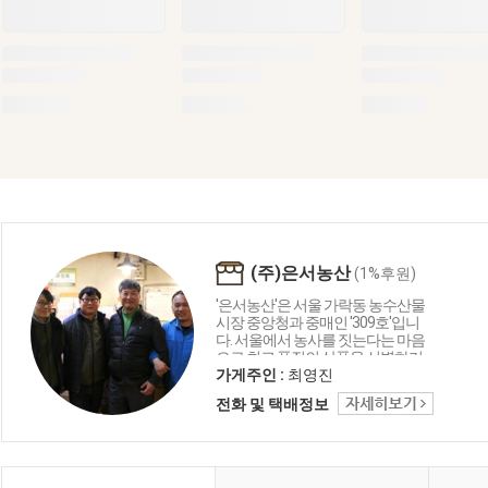
(주)은서농산
(1%후원)
'은서농산'은 서울 가락동 농수산물
시장 중앙청과 중매인 '309호'입니
다. 서울에서 농사를 짓는다는 마음
으로 최고 품질의 상품을 선별하기
위해 힘쓰며 좋은 품질의 맛, 좋은 품
가게주인 :
최영진
질의 향을 가정에서 안전하게 즐기
전화 및 택배정보
도록 양질의 먹거리로 선보이도록
노력하겠습니다. 매번 과일 특성에
알맞은 것을 선별하기가 어렵지만
은서만이 갖고 있는 과일에 대한 경
험과 지식을 꽃마 회원님과 함께 공