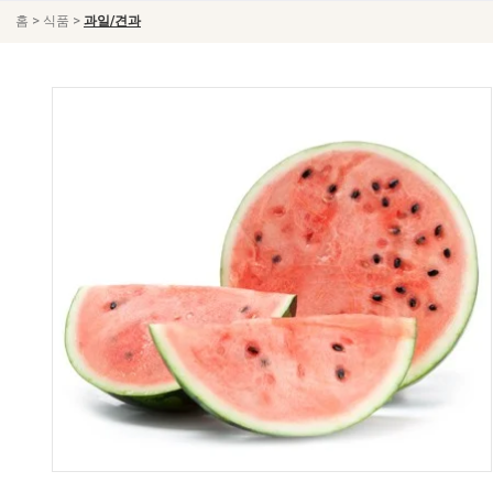
>
>
홈
식품
과일/견과