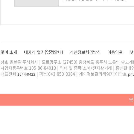
꽃마 소개
내가게 열기(입점안내)
개인정보처리방침
이용약관
찾
상호:올블룸 주식회사 | 도로명주소:(27453) 충청북도 충주시 노은면 솔고개로 
사업자등록번호:105-86-84013 | 업태 및 종목:소매/전자상거래 | 통신판매
대표전화:
| 팩스:043-853-3384 | 개인정보관리책임자:이승호
1644-8422
pr
모