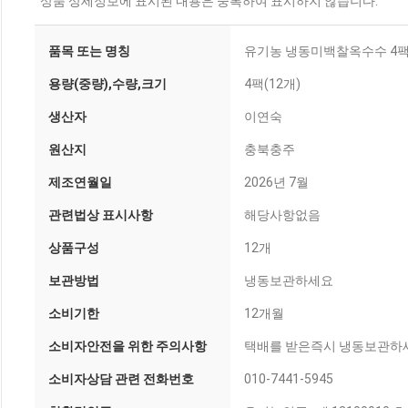
상품 상세정보에 표시된 내용은 중복하여 표시하지 않습니다.
품목 또는 명칭
유기농 냉동미백찰옥수수 4팩(
용량(중량),수량,크기
4팩(12개)
생산자
이연숙
원산지
충북충주
제조연월일
2026년 7월
관련법상 표시사항
해당사항없음
상품구성
12개
보관방법
냉동보관하세요
소비기한
12개월
소비자안전을 위한 주의사항
택배를 받은즉시 냉동보관하
소비자상담 관련 전화번호
010-7441-5945