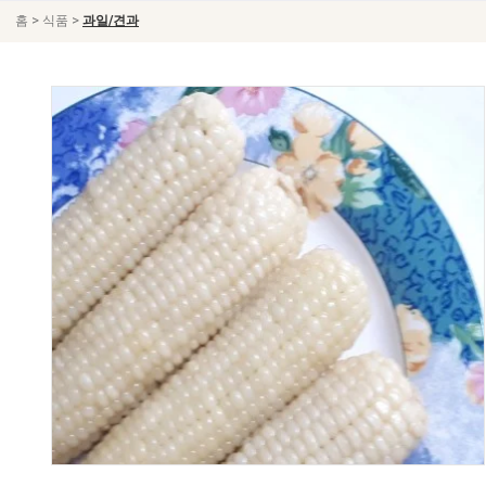
>
>
홈
식품
과일/견과