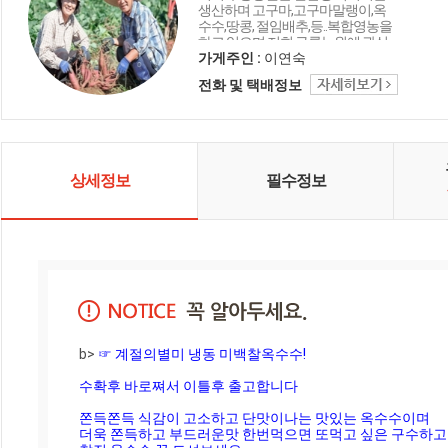
생산하며 고구마,고구마말랭이,옥
수수,땅콩, 절임배추,등..복합영농을
하고 있으며 저희 구룡농원에 관심
과 애정을갖고 찾는 여러분들께 따
가게주인 :
이연숙
뜻하고 정겨움을 나눌수 있도록 최
전화 및 택배정보
선을 다하겠습니다.
상세정보
필수정보
b>
 ☞ 계절의별미 냉동 미백찰옥수수! 

수확후 바로쪄서 이틀후 출고합니다

쫀득쫀득 식감이 고소하고 단맛이나는 맛있는 옥수수이며

더욱 쫀득하고 부드러운맛 한번먹으면 또먹고 싶은 구수하고
