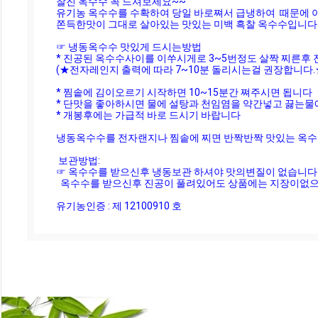
찰진 옥수수 꼭 드셔보세요~~

유기농 옥수수를 수확하여 당일 바로쪄서 급냉하여  때문에 아
쫀득한맛이 그대로 살아있는 맛있는 미백 흑찰 옥수수입니다 
☞ 냉동옥수수 맛있게 드시는방법

* 진공된 옥수수사이를 이쑤시게로 3~5번정도 살짝 찌른후 
(★전자레인지 출력에 따라 7~10분 돌리시는걸 권장합니다.★
* 찜솥에 김이오르기 시작하면 10~15분간 쪄주시면 됩니다

* 단맛을 좋아하시면 물에 설탕과 천임염을 약간넣고 끓는물에
* 개봉후에는 가급적 바로 드시기 바랍니다

냉동옥수수를 전자랜지나 찜솥에 찌면 반짝반짝 맛있는 옥수
 보관방법:

☞ 옥수수를 받으신후 냉동보관 하셔야 맛의변질이 없습니다

  옥수수를 받으신후 진공이 풀려있어도 상품에는 지장이없으니 바로 냉동보관해 주세요

유기농인증 : 제 12100910 호