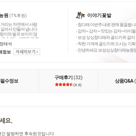
농원
이야기꽃밭
(1%후원)
 거리는 자연에서 사람
- 참다래 이번주 내로 판매 품절됩니다
 길러서 만들어 냅니다.
- 감자~ 감자 ~ 맛있는 감자~아이들
렁이와 벌과 보이지 않
- 보성 싱싱참다래와 골드키위 같이 
 셀 수 없는 생명들과 함
냅니다. 보성싱싱농원는
정태석
- 착한 가격에 골드키위 드시는 기회입니
지 않는 정직한 농가가
- 안녕하세요 보성싱싱참다래농원입
택배정보
속드립니다.
구매후기
(32)
필수정보
상품Q&A
(4.6)
간 말랑하면 후숙된것입니다 
