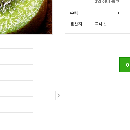
3일 이내 출고
ㆍ수량
ㆍ원산지
국내산