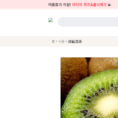
여름휴가 지원!
마지막 퀴즈&출석체크
💫
>
>
홈
식품
과일/견과