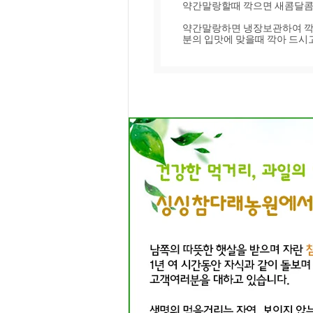
약간말랑할때 깍으면 새콤달콤
약간말랑하면 냉장보관하여 깍아
분의 입맛에 맞을때 깍아 드시