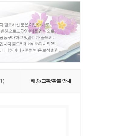
.필요하신 분은 이번주 내로...
 반찬으로도 OK!아이들 간식으로...
공동구매하고 있습니다. 골드키...
다.골드키위 5kg45과내외 29...
니다해마다 사랑받아온 보성 회천...
(1)
배송/교환/환불 안내