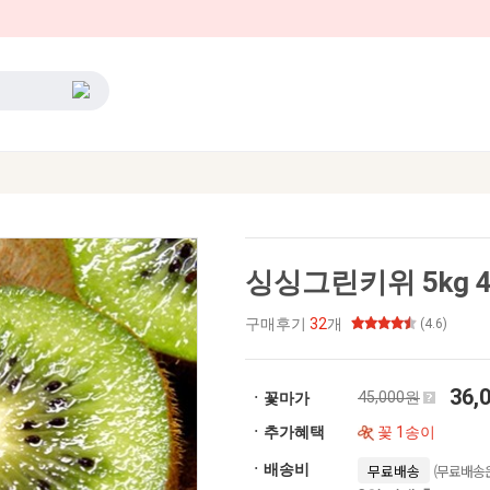
싱싱그린키위 5kg 4
구매후기
32
개
(4.6)
36,
45,000원
ㆍ꽃마가
ㆍ추가혜택
꽃 1송이
(무료배송은
ㆍ배송비
무료배송