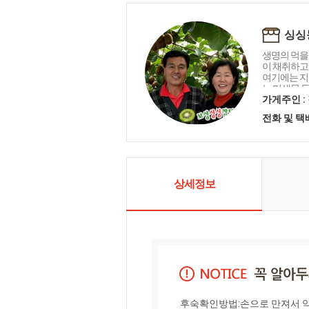
싱싱
생명의 먹을
이 채취하고
여기에는 지
는 미생물 등
께 만들어 
가게주인 :
이들을 속이
전화 및 
될 것을 약
상세정보
후숙확인방법:손으로 만져서 약