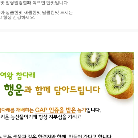
맛 말랑말랑할때 깍으면 단맛입니다 

 상큼한맛 새콤한맛 달콤한맛 드시는 

고 항상 건강하세요.