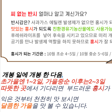
개봉 일에 개봉 한 다음
, 
초가을엔 1~2일, 가을중순 이후는2~3일 
따뜻한 곳
에서 기다리면  
부드러운 
홍시
가
익은 것부터 천천히 맛 보시면
달콤한 가을
을 맛 볼 수 있습니다.