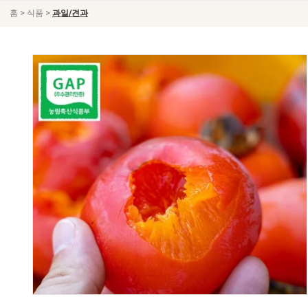
>
>
홈
식품
과일/견과