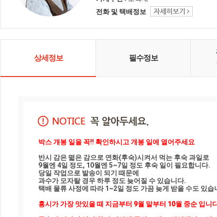
년 발효시켜 제대로 된 발효식초 만
전화 및 택배정보
을 고집하는 감익는마을은 감 부산
물 곶감 깎은 껍질 등은 일절 사용하
지 않습니다. 📸현재는 2018년 산이
출고 되고 있어요 🌳GAP인증
(1011296)을 받은 씨없는반시, 청도
반시, 지역명이 바뀌면서 밀양반시
상세정보
필수정보
가 된 더 달콤한 홍시 ❘ 대봉시 ❘ 겨
울홍시 대왕감을 직접 농사 짓고, 🍊
건강한 자연각식 무유황 곶감 ❘ 눈
꽃곶감 ❘ 감말랭이도 주문 받아요.
🌿 건강과 행복을 나누는 감익는마
을 보약밥상 봄나물로 행복도 2배로
챙기세요
박스 개봉 일을 꼭!! 확인하시고 개봉 일에 열어주세요
반시 감은 떫은 감으로 연화(후숙)시켜서 먹는 후숙 과일로  

9월엔 4일 정도, 10월엔 5~7일 정도 후숙 일이 필요합니다.

당일 작업으로 발송이 되기 때문에 

과수가 모자랄 경우 하루 정도 늦어질 수 있습니다. 

택배 물류 사정에 따라 1~2일 정도 가끔 늦게 받을 수도 있습니
홍시가 가장 맛있을 때 지금부터 9월 말부터 10월 중순 입니다