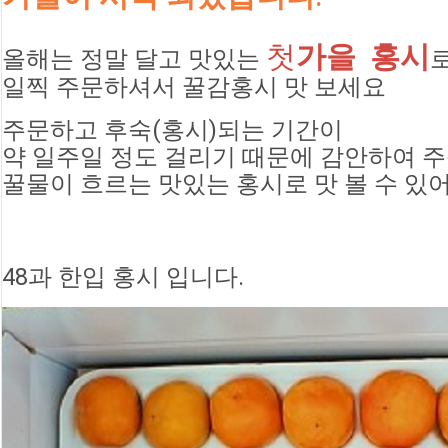
첫
가을  홍시
올해는 정말 달고 맛있는
로
일찍 주문하셔서 꿀감홍시 맛 보세요
주문하고 후숙(홍시)되는 기간이 
약 일주일 정도 걸리기 때문에 감안하여 
꿀물이 흐르는 맛있는 홍시로 맛 볼 수 있
48과 한입 홍시 입니다.