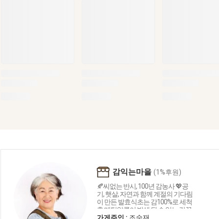
감익는마을
(1%후원)
🍂씨없는 반시, 100년 감농사 💖공
기, 햇살, 자연과 함께 계절의 기다림
이 만든 발효식초는 감100%로 세척
후 메틸알콜이 발생 될 수 있는 감꼭
지를 모두 제거하여 전통 항아리에 3
가게주인 :
조숙재