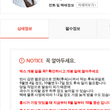
년 발효시켜 제대로 된 발효식초 만
전화 및 택배정보
을 고집하는 감익는마을은 감 부산
물 곶감 깎은 껍질 등은 일절 사용하
지 않습니다. 📸현재는 2018년 산이
출고 되고 있어요 🌳GAP인증
(1011296)을 받은 씨없는반시, 청도
반시, 지역명이 바뀌면서 밀양반시
상세정보
필수정보
가 된 더 달콤한 홍시 ❘ 대봉시 ❘ 겨
울홍시 대왕감을 직접 농사 짓고, 🍊
건강한 자연각식 무유황 곶감 ❘ 눈
꽃곶감 ❘ 감말랭이도 주문 받아요.
🌿 건강과 행복을 나누는 감익는마
을 보약밥상 봄나물로 행복도 2배로
챙기세요
박스 개봉 일을 꼭!! 확인하시고 개봉 일에 열어주세요
반시 감은 떫은감으로 연화(후숙)시켜서 먹는 후숙과일로  

9월엔 4일 정도, 10월엔 5~7일 정도 후숙 일이 필요합니다.

당일 작업으로 발송이 되기 때문에 

과수가 모자랄 경우 하루 정도 늦어질 수 있습니다. 

택배 물류 사정에 따라 1~2일 정도 가끔 늦게 받을 수도 있습니
홍시가 가장 맛있을 때 지금부터 9월 말부터 10월 중순 입니다