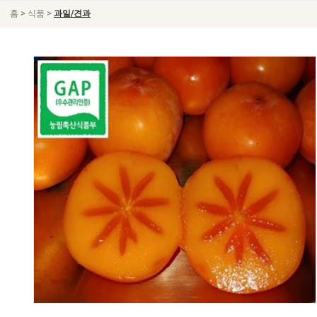
>
>
홈
식품
과일/견과