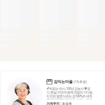
감익는마을
(1%후원)
🍂씨없는 반시, 100년 감농사 💖공
기, 햇살, 자연과 함께 계절의 기다림
이 만든 발효식초는 감100%로 세척
후 메틸알콜이 발생 될 수 있는 감꼭
지를 모두 제거하여 전통 항아리에 3
가게주인 :
조숙재