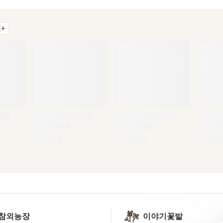
+
참외농장
이야기꽃밭