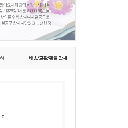
왔어요저희 참외농장에서 [제철...
월28일3키로 23000 원(오늘...
 참외를 수확 합니다제철공구로...
제철공구 합니다맛있고 신선한 젓...
(6)
배송/교환/환불 안내
니다.