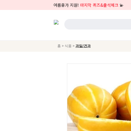
여름휴가 지원!
마지막 퀴즈&출석체크
💫
>
>
홈
식품
과일/견과