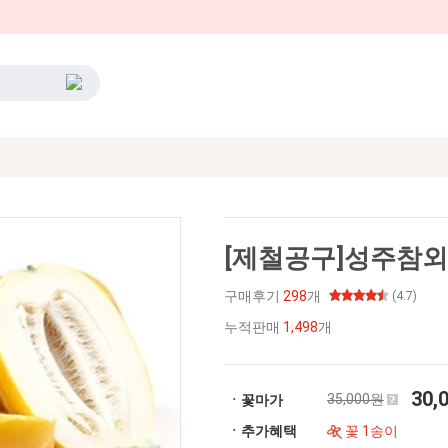
[제철공구]성주참외3k
구매후기
298
개
(4.7)
누적판매
1,498
개
30,
35,000원
ㆍ꽃마가
ㆍ추가혜택
꽃 1송이