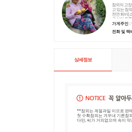
참외의 고장
고 있는 참
천연 퇴비(
로 보다 친
기위해 노력
가게주인 :
당도는 물론
전화 및 
참외를 생산
출하되는 상
단단하고 색
납니다. 물론
산되지만 단
하는 것은 
상세정보
외농장의 참
한 성주참외
일 수확 당
다.
**참외는 계절과일 이므로 판
첫 수확참외는 겨우내 기른참외
다만, 씨가 거의없으며 속이 