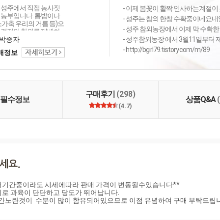
 성주에서 직접 농사짓
- 이제 봄꽃이 활짝 인사하는계절이 
외농부입니다. 톱밥이나
- 성주는 참외 한창 수확중이네요내일 4
소가축 우리의 거름 등)으
- 성주 참외농장에서 이제 막 수확한
환경적인 참외를 재배하
하고 있습니다. 그래서
박증자
- 성주참외농장 에서 3월11일부터 
 최상품의 성주오복꿀
- http://bgirl79.tistory.com/m/89
택배정보
합니다.요즘 성주에서
품은 거의 오복참외로
이 노랗고 맛 또한 뛰어
 여러 종류의 참외도 생
연 최고의 시세를 자랑
구매후기
(298)
오복참외입니다. 저희 참
필수정보
상품Q&A
외를 드셔보시고 진정
(4.7)
의 진수를 맛보세요. 당
일 배송을 원칙으로 합니
매기간중이라도 시세에따라 판매 가격이 변동될수있습니다**

로 과육이 단단하고 당도가 뛰어납니다.

약간노란것이  수분이 많이 함유되어있으므로 이점 유념하여 구매 부탁드립