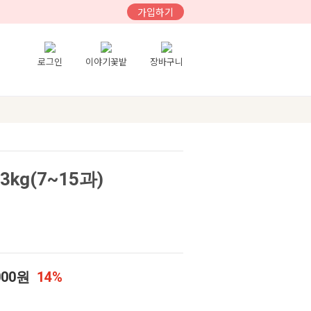
가입하기
로그인
이야기꽃밭
장바구니
g(7~15과)
000원
14%