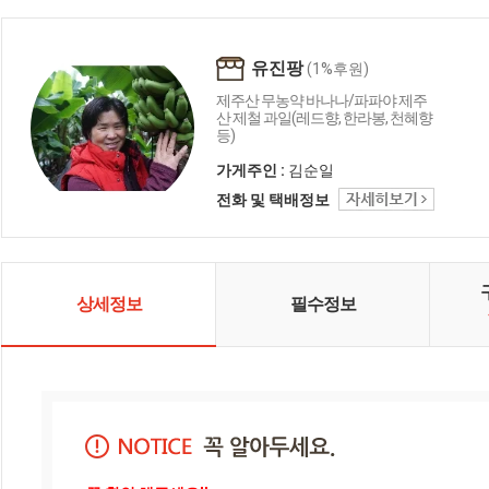
유진팡
(1%후원)
제주산 무농약 바나나/파파야 제주
산 제철 과일(레드향, 한라봉, 천혜향
등)
가게주인 :
김순일
전화 및 택배정보
상세정보
필수정보