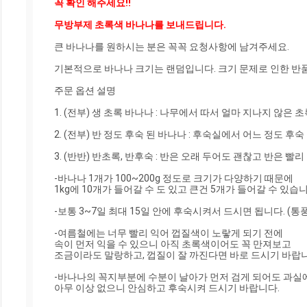
꼭 확인 해주세요!!
무방부제 초록색 바나나를 보내드립니다.
큰 바나나를 원하시는 분은 꼭꼭 요청사항에 남겨주세요.

기본적으로 바나나 크기는 랜덤입니다. 크기 문제로 인한 반품
주문 옵션 설명

1. (전부) 생 초록 바나나 : 나무에서 따서 얼마 지나지 않은 초
2. (전부) 반 정도 후숙 된 바나나 : 후숙실에서 어느 정도 후숙
3. (반반) 반초록, 반후숙 : 반은 오래 두어도 괜찮고 반은 빨리
-바나나 1개가 100~200g 정도로 크기가 다양하기 때문에

1kg에 10개가 들어갈 수 도 있고 큰건 5개가 들어갈 수 있습니다
-보통 3~7일 최대 15일 안에 후숙시켜서 드시면 됩니다. (통풍
-여름철에는 너무 빨리 익어 껍질색이 노랗게 되기 전에

속이 먼저 익을 수 있으니 아직 초록색이어도 꼭 만져보고

조금이라도 말랑하고, 껍질이 잘 까진다면 바로 드시기 바랍니
-바나나의 꼭지부분에 수분이 날아가 먼저 검게 되어도 과실에
아무 이상 없으니 안심하고 후숙시켜 드시기 바랍니다.