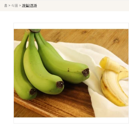
>
>
홈
식품
과일/견과