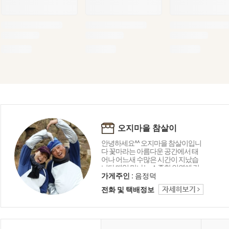
오지마을 참살이
안녕하세요^^ 오지마을 참살이입니
다 꽃마라는 아름다운 공간에서 태
어나 어느새 수많은 시간이 지났습
니다 매일 만나는 소중한 인연에 감
사드리며 오늘도 좋은 상품 감사의
가게주인 :
음정덕
마음을 담아 행복 미소로 전해드립
전화 및 택배정보
니다 함께해 주셔서 고맙습니다 ^_^