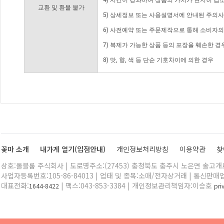
4) 시간이 경과하여 상품의 가치가 현저히 감
교환 및 환불 불가
5) 상세정보 또는 사용설명서에 안내된 주의사
6) 사전예약 또는 주문제작으로 통해 소비자
7) 복제가 가능한 상품 등의 포장을 훼손한 경
8) 맛, 향, 색 등 단순 기호차이에 의한 경우
꽃마 소개
내가게 열기(입점안내)
개인정보처리방침
이용약관
찾
상호:올블룸 주식회사 | 도로명주소:(27453) 충청북도 충주시 노은면 솔고개로 
사업자등록번호:105-86-84013 | 업태 및 종목:소매/전자상거래 | 통신판매
대표전화:
| 팩스:043-853-3384 | 개인정보관리책임자:이승호
1644-8422
pr