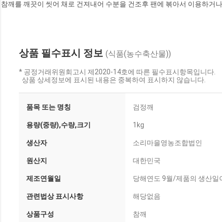
참깨를 깨끗이 씻어 채로 건져내어 수분을 건조후 팬에 볶아서 이용하거나, 기름을 짤 수 있습니
상품 필수표시 정보
(식품(농수축산물))
* 공정거래위원회고시 제2020-14호에 따른 필수표시항목입니다.
상품 상세정보에 표시된 내용은 중복하여 표시하지 않습니다.
품목 또는 명칭
검정깨
용량(중량),수량,크기
1kg
생산자
소리마을영농조합법인
원산지
대한민국
제조연월일
당해연도 9월/제품의 생산일이
관련법상 표시사항
해당없음
상품구성
참깨