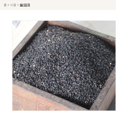
>
>
홈
식품
쌀/잡곡