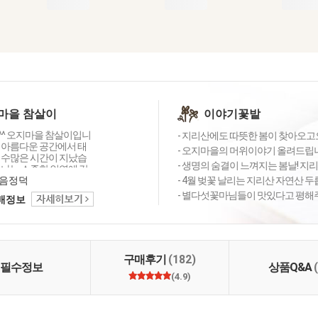
마을 참살이
이야기꽃밭
^ 오지마을 참살이입니
- 지리산에도 따뜻한 봄이 찾아오고
 아름다운 공간에서 태
- 오지마을의 머위이야기 올려드립니
 수많은 시간이 지났습
- 생명의 숨결이 느껴지는 봄날! 지리
만나는 소중한 인연에 감
늘도 좋은 상품 감사의
음정덕
- 4월 벚꽃 날리는 지리산 자연산 두
 행복 미소로 전해드립
- 별다섯꽃마님들이 맛있다고 평해주
택배정보
주셔서 고맙습니다 ^_^
구매후기
(182)
필수정보
상품Q&A
(4.9)