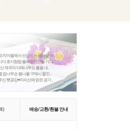
오지마을에서 선보이는 봄나물 이...
다.호시탐탐 올라오기만을 기다...
산 계곡의 다래나무도 물을 내...
릅 엄나무순 봄나물 구매시 할인...
신 햇곶감♥지리산에 맑은 공기...
(8)
배송/교환/환불 안내