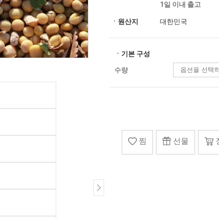
1일 이내 출고
ㆍ원산지
대한민국
ㆍ기본 구성
수량
찜
선물