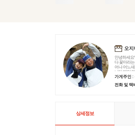
오지
안녕하세요^
다 꽃마라는
어나 어느새
니다 매일 
사드리며 오
가게주인 :
마음을 담아
전화 및 
니다 함께해 
상세정보