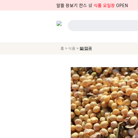
알뜰 장보기 찬스 🛒
식품 오일장
OPEN
>
>
홈
식품
쌀/잡곡