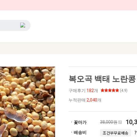
복오곡 백태 노란콩 
구매후기
182
개
(4.9)
누적판매
2,040
개
10,
38,000원
ㆍ꽃마가
ㆍ배송비
조건부무료배송