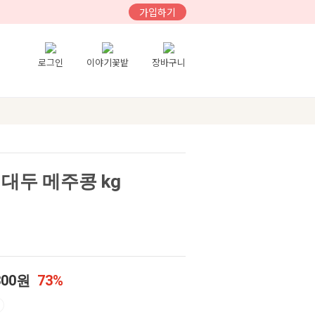
가입하기
로그인
이야기꽃밭
장바구니
대두 메주콩 kg
300원
73%